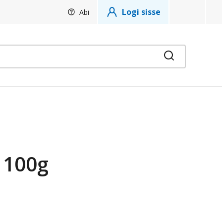
Logi sisse
Abi
Otsi
 100g