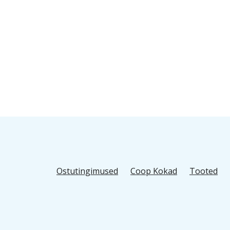
Ostutingimused
Coop Kokad
Tooted