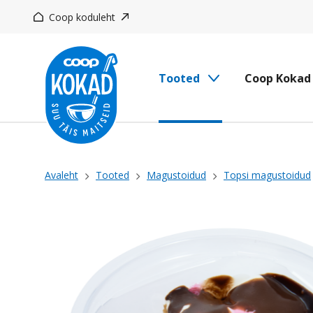
Liigu
Coop koduleht
edasi
põhisisu
juurde
Tooted
Coop Kokad
Leivapuru
Avaleht
Tooted
Magustoidud
Topsi magustoidud