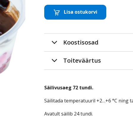
Lisa ostukorvi
Eemalda toode
Lisa to
Koostisosad
Toiteväärtus
Säilivusaeg 72 tundi.
Säilitada temperatuuril +2…+6 °C ning ta
Avatult säilib 24 tundi.