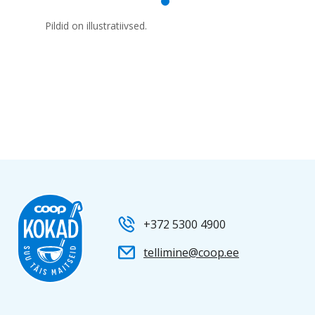
Pildid on illustratiivsed.
+372 5300 4900
tellimine@coop.ee