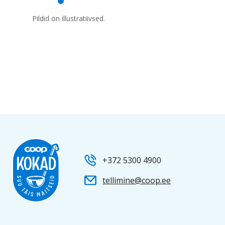
Pildid on illustratiivsed.
+372 5300 4900
tellimine@coop.ee