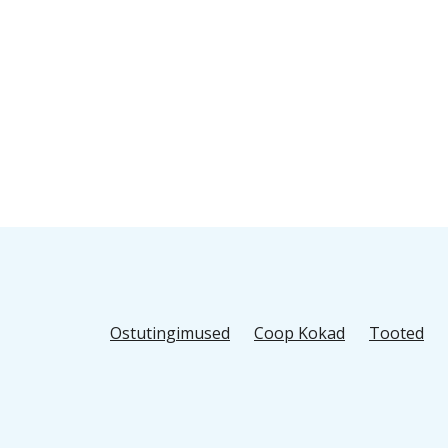
Ostutingimused
Coop Kokad
Tooted