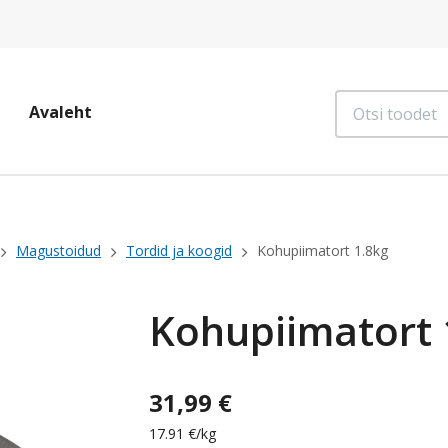
Otsi
Avaleht
toodet
Magustoidud
Tordid ja koogid
Kohupiimatort 1.8kg
Kohupiimatort 
31,99 €
17.91 €/kg