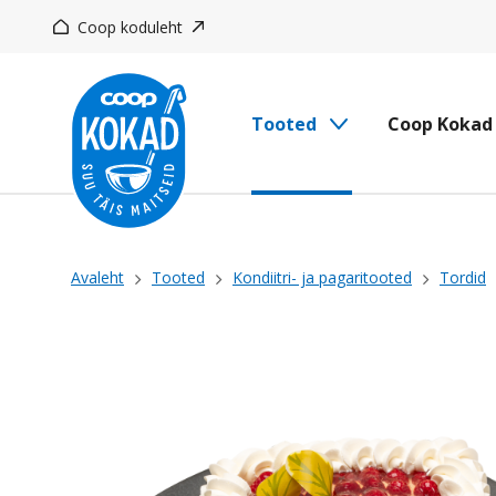
Liigu
Coop koduleht
edasi
põhisisu
juurde
Tooted
Coop Kokad
Leivapuru
Avaleht
Tooted
Kondiitri- ja pagaritooted
Tordid