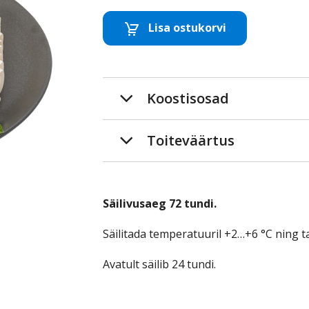
Lisa ostukorvi
Eemalda toode
Lisa to
Koostisosad
Toiteväärtus
Säilivusaeg 72 tundi.
Säilitada temperatuuril +2…+6 °C ning ta
Avatult säilib 24 tundi.