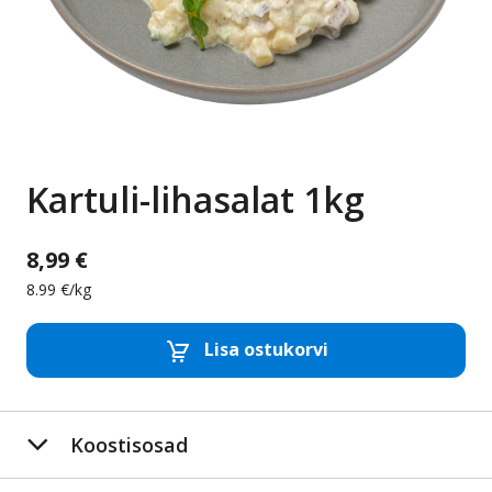
Kartuli-lihasalat 1kg
8,99 €
8.99 €/kg
Lisa ostukorvi
Eemalda toode
Lis
Koostisosad