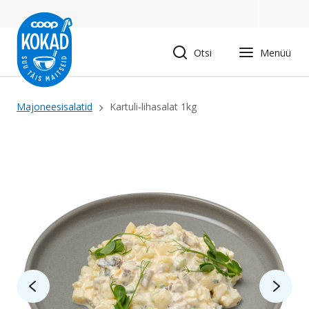
Liigu
edasi
põhisisu
Otsi
Menüü
juurde
Leivapuru
Majoneesisalatid
Kartuli-lihasalat 1kg