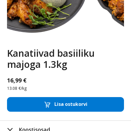
Kanatiivad basiiliku
majoga 1.3kg
16,99 €
13.08 €/kg
Lisa ostukorvi
Eemalda toode
Lis
Koostisosad