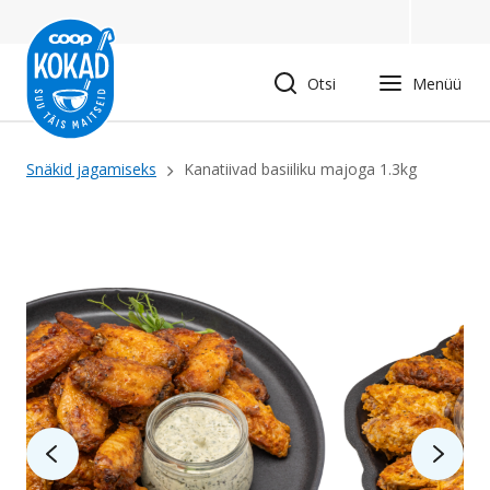
Liigu
edasi
põhisisu
Otsi
Menüü
juurde
Leivapuru
Snäkid jagamiseks
Kanatiivad basiiliku majoga 1.3kg