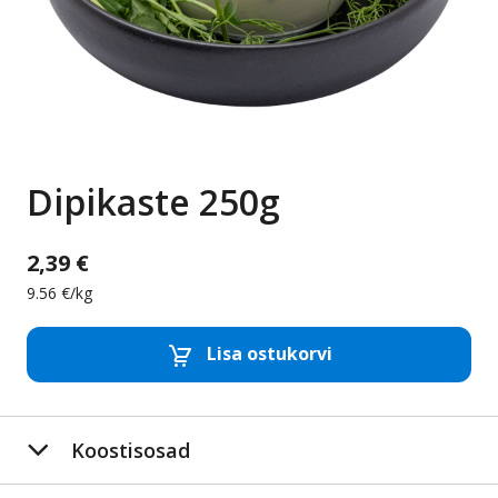
Dipikaste 250g
2,39 €
9.56 €/kg
Lisa ostukorvi
Eemalda toode
Lis
Koostisosad