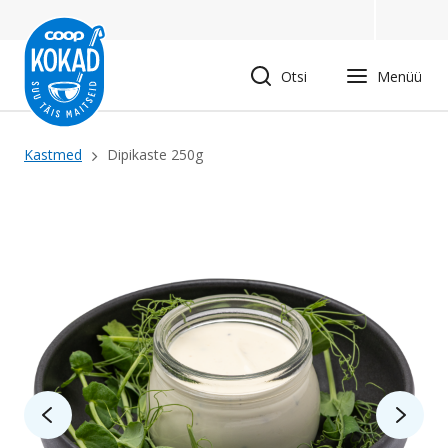
Liigu
edasi
põhisisu
Otsi
Menüü
juurde
Leivapuru
Kastmed
Dipikaste 250g