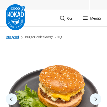
Liigu
edasi
põhisisu
Otsi
Menüü
juurde
Leivapuru
Burgerid
Burger coleslawga 230g