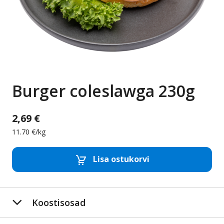
Burger coleslawga 230g
2,69 €
11.70 €/kg
Lisa ostukorvi
Eemalda toode
Lis
Koostisosad